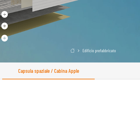
Edificio prefabbricato

Capsula spaziale / Cabina Apple