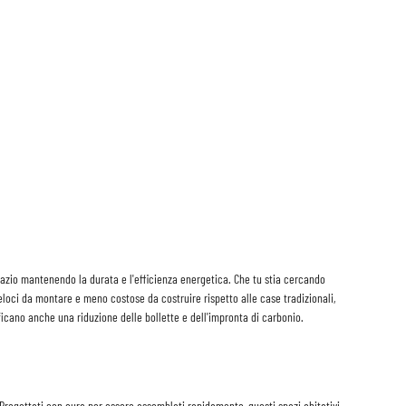
spazio mantenendo la durata e l'efficienza energetica. Che tu stia cercando
loci da montare e meno costose da costruire rispetto alle case tradizionali,
ficano anche una riduzione delle bollette e dell'impronta di carbonio.
Progettati con cura per essere assemblati rapidamente, questi spazi abitativi