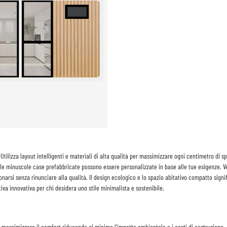
e
Utilizza layout intelligenti e materiali di alta qualità per massimizzare ogni centimetro di 
 le minuscole case prefabbricate possono essere personalizzate in base alle tue esigenze. Ve
narsi senza rinunciare alla qualità. Il design ecologico e lo spazio abitativo compatto signi
iva innovativa per chi desidera uno stile minimalista e sostenibile.
 massimizzare il comfort riducendo al minimo l'impatto ambientale e i costi di costruzione. 