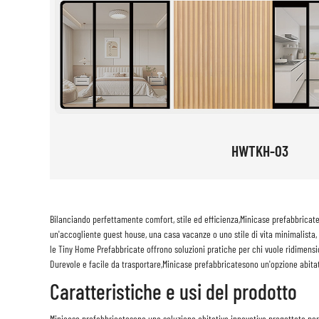
HWTKH-03
Bilanciando perfettamente comfort, stile ed efficienza,
Minicase prefabbricat
un'accogliente guest house, una casa vacanze o uno stile di vita minimalista,
le Tiny Home Prefabbricate offrono soluzioni pratiche per chi vuole ridimensio
Durevole e facile da trasportare,
Minicase prefabbricate
sono un'opzione abitat
Caratteristiche e usi del prodotto
Minicase prefabbricate
sono una soluzione abitativa innovativa progettata per