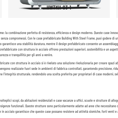
HWTKH-03-1
rame: la combinazione perfetta di resistenza, efficienza e design moderno. Queste case innov
tà senza compromessi. Con le case prefabbricate Building With Steel Frame, puoi godere di u
aio garantisce una stabilità duratura, mentre il design prefabbricato consente un assemblaggi
efabbricate con struttura in acciaio offrono prestazioni superiori, sostenibilità e un aspett
ezza e tranquillità per gli anni a venire.
bbricate con struttura in acciaio si è rivelato una soluzione rivoluzionaria per creare spazi ab
o vengono realizzate fuori sede in ambienti di fabbrica controllati, garantendo precisione, ri
he l'integrità strutturale, rendendolo una scelta preferita per proprietari di case moderni, 
olteplici scopi, da abitazioni residenziali e case vacanze a uffici, scuole e strutture di al
esigenze funzionali. Queste strutture sono particolarmente adatte ad aree che necessitano di
ure in acciaio garantisce che queste case possano resistere ad attività sismiche, forti venti