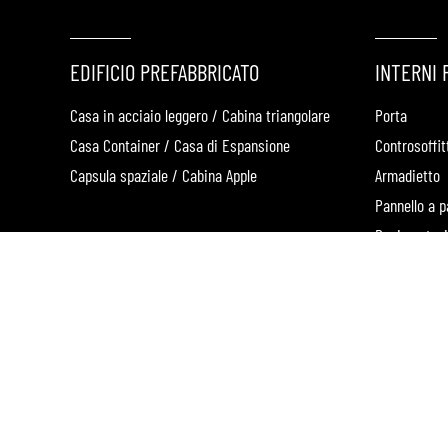
EDIFICIO PREFABBRICATO
INTERNI 
Casa in acciaio leggero / Cabina triangolare
Porta
Casa Container / Casa di Espansione
Controsoffit
Capsula spaziale / Cabina Apple
Armadietto
Pannello a p
Pavimentaz
copyright © 2028 FSILON All Rights Reserved.