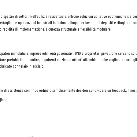
o spettro di settori. Nell'edilizia residenziale, offrono soluzioni abitative economiche sia
ettaglio. Le applicazioni industriali includono alloggi per lavoratori, depositi e rifugi per i so
o rapidità di implementazione, sicurezza strutturale e flessibilità modulare.
patori immobiliari, imprese edili, enti governativi, ONG e proprietari privati che cercano soluz
utture prefabbricate. Inoltre, acquirenti e aziende attenti all'ambiente che vogliono ridurre 
abbricate con telaio in acciaio.
no di assistenza con il tuo ordine o semplicemente desideri condividere un feedback, il nostr
jiang