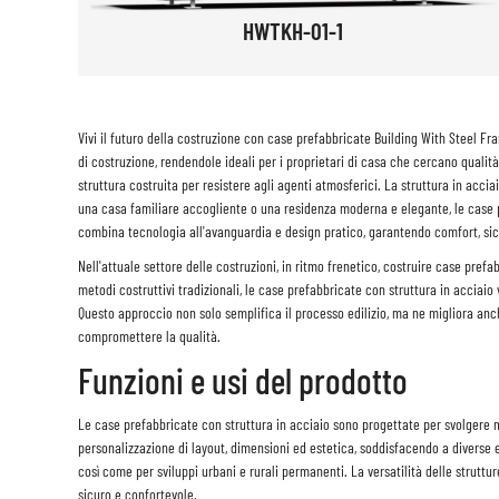
HWTKH-01-1
Vivi il futuro della costruzione con case prefabbricate Building With Steel F
di costruzione, rendendole ideali per i proprietari di casa che cercano quali
struttura costruita per resistere agli agenti atmosferici. La struttura in acci
una casa familiare accogliente o una residenza moderna e elegante, le case pr
combina tecnologia all'avanguardia e design pratico, garantendo comfort, sicur
Nell'attuale settore delle costruzioni, in ritmo frenetico, costruire case prefa
metodi costruttivi tradizionali, le case prefabbricate con struttura in acciai
Questo approccio non solo semplifica il processo edilizio, ma ne migliora anc
compromettere la qualità.
Funzioni e usi del prodotto
Le case prefabbricate con struttura in acciaio sono progettate per svolgere m
personalizzazione di layout, dimensioni ed estetica, soddisfacendo a diverse 
così come per sviluppi urbani e rurali permanenti. La versatilità delle strutt
sicuro e confortevole.