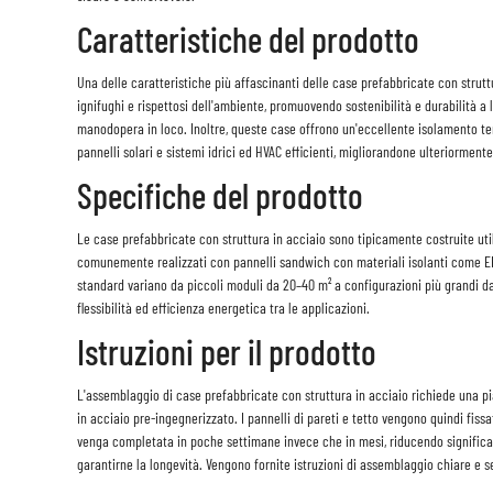
Caratteristiche del prodotto
Una delle caratteristiche più affascinanti delle case prefabbricate con struttur
ignifughi e rispettosi dell'ambiente, promuovendo sostenibilità e durabilità 
manodopera in loco. Inoltre, queste case offrono un'eccellente isolamento ter
pannelli solari e sistemi idrici ed HVAC efficienti, migliorandone ulteriormente
Specifiche del prodotto
Le case prefabbricate con struttura in acciaio sono tipicamente costruite uti
comunemente realizzati con pannelli sandwich con materiali isolanti come EPS, 
standard variano da piccoli moduli da 20–40 m² a configurazioni più grandi d
flessibilità ed efficienza energetica tra le applicazioni.
Istruzioni per il prodotto
L'assemblaggio di case prefabbricate con struttura in acciaio richiede una pian
in acciaio pre-ingegnerizzato. I pannelli di pareti e tetto vengono quindi fis
venga completata in poche settimane invece che in mesi, riducendo significati
garantirne la longevità. Vengono fornite istruzioni di assemblaggio chiare e ser