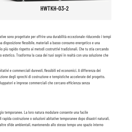
HWTKH-03-2
ative sono progettate per offrire una durabilità eccezionale riducendo i tempi
na disposizione flessibile, materiali a basso consumo energetico e una
o più rapido rispetto ai metodi costruttivi tradizionali. Che tu stia cercando
o estetico. Trasforma la casa dei tuoi sogni in realtà con una soluzione che
itativi e commerciali durevoli, flessibili ed economici. A differenza dei
duzione degli sprechi di costruzione e tempistiche accelerate del progetto.
sviluppatori e imprese commerciali che cercano efficienza senza
loggio temporanee. La loro natura modulare consente una facile
 rapida costruzione o soluzioni abitative temporanee dopo disastri naturali,
 e altre sfide ambientali, mantenendo allo stesso tempo uno spazio interno