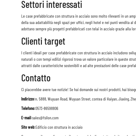
Settori interessati
Le case prefabbricate con struttura in acciaio sono molto rilevanti in un ampi
della sua adattabilità negli spazi per uffici, negli hotel e nei punti vendita al d
adottano sempre più progetti prefabbricati con telai in acciaio grazie alla lor
Clienti target
I clienti ideali per case prefabbricate con struttura in acciaio includono svilup
naturali o con tempi edilizi rigorosi trova un valore particolare in queste str
attratti dalle caratteristiche sostenibili e ad alte prestazioni delle case pref
Contatto
Ci piacerebbe avere tue notizie! Se hai domande sui nostri prodotti, hai bisog
Indirizzo:
n. 5888, Wuyuan Road, Wuyuan Street, contea di Haiyan, Jiaxing, Zhe
Telefono:
0573-86598806
E-mail:
sales@fsilon.com
Sito web:
Edificio con struttura in acciaio