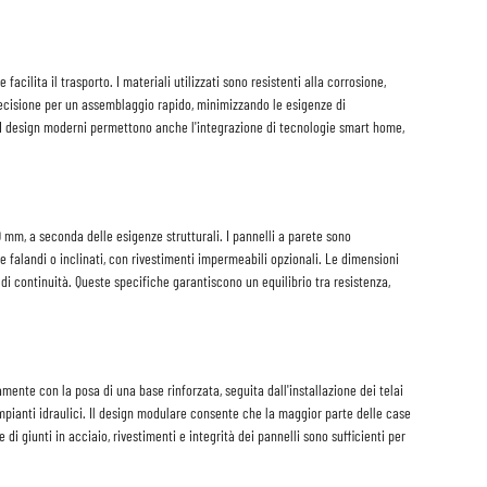
cilita il trasporto. I materiali utilizzati sono resistenti alla corrosione,
precisione per un assemblaggio rapido, minimizzando le esigenze di
. I design moderni permettono anche l'integrazione di tecnologie smart home,
 mm, a seconda delle esigenze strutturali. I pannelli a parete sono
e falandi o inclinati, con rivestimenti impermeabili opzionali. Le dimensioni
 continuità. Queste specifiche garantiscono un equilibrio tra resistenza,
amente con la posa di una base rinforzata, seguita dall'installazione dei telai
impianti idraulici. Il design modulare consente che la maggior parte delle case
giunti in acciaio, rivestimenti e integrità dei pannelli sono sufficienti per