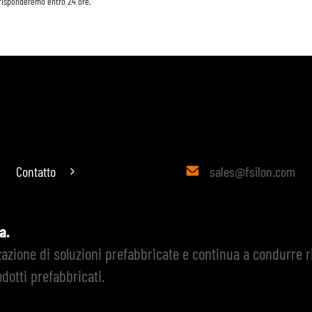
 risponderemo entro 24 ore.
Contatto
sales@fsilon.com

ia.
zzazione di soluzioni prefabbricate e continua a condurre 
dotti prefabbricati.