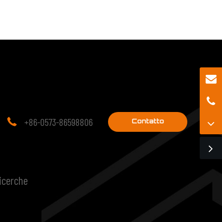
+86-0573-86598806

Contatto
ricerche