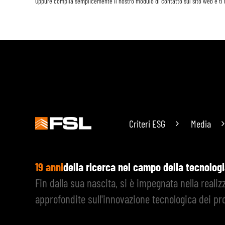
Oppure compila semplicemente il nostro modulo di contatto sul sito web e ti
Criteri ESG
Media
19 anni
della ricerca nel campo della tecnolog
Fin dalla sua nascita, si è impegnata nella reali
approfondite sull'innovazione tecnologica dei pro