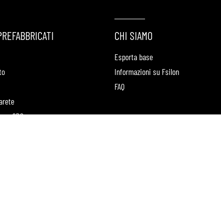
PREFABBRICATI
CHI SIAMO
Esporta base
to
Informazioni su Fsilon
FAQ
arete
ione SPC