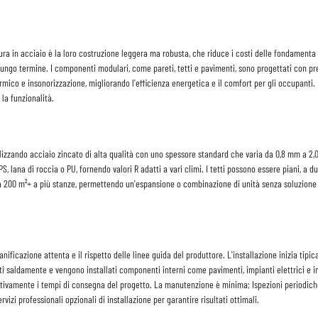
a in acciaio è la loro costruzione leggera ma robusta, che riduce i costi delle fondamenta e fa
a lungo termine. I componenti modulari, come pareti, tetti e pavimenti, sono progettati con 
mico e insonorizzazione, migliorando l'efficienza energetica e il comfort per gli occupanti
 la funzionalità.
lizzando acciaio zincato di alta qualità con uno spessore standard che varia da 0,8 mm a 2,0
lana di roccia o PU, fornendo valori R adatti a vari climi. I tetti possono essere piani, a du
a 200 m²+ a più stanze, permettendo un'espansione o combinazione di unità senza soluzione di
ificazione attenta e il rispetto delle linee guida del produttore. L'installazione inizia tipic
sati saldamente e vengono installati componenti interni come pavimenti, impianti elettrici e 
vamente i tempi di consegna del progetto. La manutenzione è minima; Ispezioni periodiche di 
vizi professionali opzionali di installazione per garantire risultati ottimali.