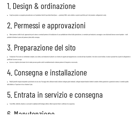
1. Design & ordinazione
Scegli una pianta o un progetto personalizzato con il produttore. Decidi il pacchetto finale (base → premium), HVAC, carico elettrico e opzioni specifiche per il sito (verande, configurazioni scale).
2. Permessi e approvazioni
Ottieni permessi edilizi locali, approvazioni per le utenze e eventuali permessi di installazione di case prefabbricate richiesti dalla giurisdizione. Le normative per fondazioni, ancoraggio e zone alluvionali devono essere rispettate — molti
produttori richiedono la prova dei permessi prima della consegna.
3. Preparazione del sito
Fondazione: Può essere un seminterrato completo, una soletta, una fondazione di pilastri o un sistema di supporto pre-ingegnerizzato a seconda del tipo di prodotto. Il sito deve essere livellato, le utenze spostate fino ai punti di collegamento e
pianificato l'accesso con gru.
Accesso e logistica: Assicurarsi che le strade possano gestire carichi sovradimensionati e ottenere permessi di trasporto se necessario.
4. Consegna e installazione
Moduli/pannelli vengono trasportati e posizionati con una cran. Passaggi critici: allineare moduli, bullone/collegare giunti strutturali, collegare impianti idraulici/elettrici/condotti e rifinire guarnizioni e guarnizioni esterne. Il controllo qualità
della fabbrica e l'ispezione in loco chiudono il giro.
5. Entrata in servizio e consegna
Testa HVAC, elettricità, idraulica e assicurati le sigillature dell'inviluppo edilizio. Ottieni ispezioni finali e certificato di occupazione.
6. Manutenzione
Segui le indicazioni del produttore per finiture esterne, ispezioni del tetto, manutenzione periodica dell'HVAC e eventuali requisiti di garanzia (molti componenti hanno garanzie separate per finestre/HVAC/elementi strutturali).
Settori applicabili e tipi di progetto