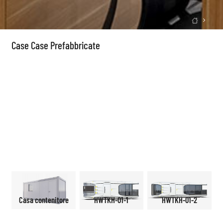

Case Case Prefabbricate
Casa contenitore
HWTKH-01-1
HWTKH-01-2