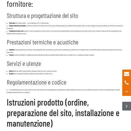
fornitore:
Struttura e progettazione del sito
Tipi di unità:
Studi a modulo singolo → case multimodulo con 2–4+ camere da letto.
Campata e dimensione del modulo:
Le dimensioni dei moduli sono limitate dai vincoli di trasporto e dalla portata della gru; I produttori forniranno ampie di modulo consentite e larghezze di trasporto. (Conferma con il fornitore e le autorità locali
dei trasporti.)
Progettazione di vento e neve:
I pannelli e i telai sono progettati per i carichi di vento e di neve locali. Alcuni produttori pubblicano valori di progettazione (ad esempio, carichi di neve e valutazioni della velocità del vento) adattati alle zone
climatiche; Verifica sempre per il tuo sito.
Prestazioni termiche e acustiche
Isolamento:
I sistemi pannellati spesso utilizzano schiuma rigida (EPS/XPS) o lana minerale con valori R nominali, progettati per la conformità ai codici energetici locali; sono disponibili pacchetti ad alte prestazioni (pareti a alta R, finestre a
doppio vetro).
Ermetica:
Le giunzioni di fabbrica e la sigillatura di precisione generalmente offrono una migliore ermetizia rispetto alle case costruite in loco, se correttamente sigillate e installate.
Servizi e utenze
Elettrico:
Moduli pre-cablati con quadri elettrici; Collegamento finale di servizio e ispezione sul posto.
Idraulica:
Stack e inseguimenti pre-tubati; collegamenti alla rete elettrica e all'igiene in loco.
Regolamentazione e codice
Le case prefabbricate possono essere costruite secondo i codici edilizi locali, gli standard HUD per case prefabbricate o standard modulari riconosciuti; I processi di certificazione e permessi variano a seconda della regione: il fornitore
dovrebbe documentare il percorso di conformità.
Istruzioni prodotto (ordine,
preparazione del sito, installazione e
manutenzione)