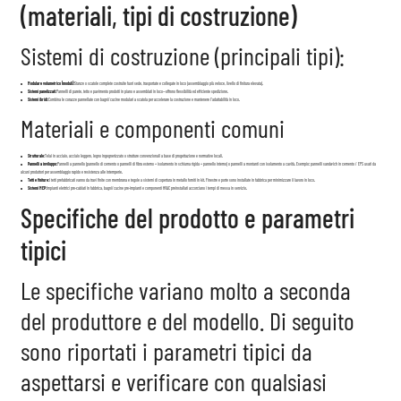
(materiali, tipi di costruzione)
Sistemi di costruzione (principali tipi):
Modulare volumetrico (moduli):
Stanze o scatole complete costruite fuori sede, trasportate e collegate in loco (assemblaggio più veloce, livello di finitura elevata).
Sistemi panelizzati:
Pannelli di parete, tetto e pavimento prodotti in piano e assemblati in loco—offrono flessibilità ed efficiente spedizione.
Sistemi ibridi:
Combina le corazze pannellate con bagni/cucine modulari a scatola per accelerare la costruzione e mantenere l'adattabilità in loco.
Materiali e componenti comuni
Strutturale:
Telai in acciaio, acciaio leggero, legno ingegnerizzato o strutture convenzionali a base di progettazione e normative locali.
Pannelli a inviluppo:
Pannelli a pannello (pannello di cemento o pannelli di fibra esterno + isolamento in schiuma rigida + pannello interno) o pannelli a montanti con isolamento a cavità. Esempio: pannelli sandwich in cemento / EPS usati da
alcuni produttori per assemblaggio rapido e resistenza alle intemperie.
Tetti e finiture:
I tetti prefabbricati vanno da travi finite con membrana e tegole a sistemi di copertura in metallo forniti in kit. Finestre e porte sono installate in fabbrica per minimizzare il lavoro in loco.
Sistemi MEP:
Impianti elettrici pre-cablati in fabbrica, bagni/cucine pre-impianti e componenti HVAC preinstallati accorciano i tempi di messa in servizio.
Specifiche del prodotto e parametri
tipici
Le specifiche variano molto a seconda
del produttore e del modello. Di seguito
sono riportati i parametri tipici da
aspettarsi e verificare con qualsiasi