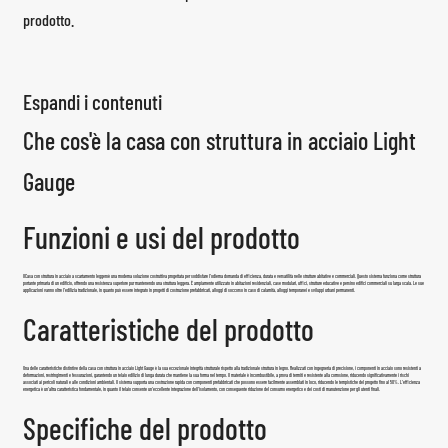
prodotto.
Espandi i contenuti
Che cos'è la casa con struttura in acciaio Light
Gauge
Funzioni e usi del prodotto
Il
Casa con struttura in acciaio a scartamento leggero
è una moderna soluzione costruttiva progettata per soddisfare l'odierna domanda di efficienza, durata e versatilità nelle strutture abitative e commerciali. Questo sistema funziona come struttura
portante primaria di un edificio, offrendo una resistenza superiore pur mantenendo una struttura leggera. È ampiamente utilizzato in abitazioni residenziali, case modulari, uffici, strutture educative e persino edifici commerciali su larga scala. Le sue
applicazioni vanno oltre l'edilizia tradizionale, in quanto può essere integrato in progetti di costruzione prefabbricati, alloggi di soccorso in caso di calamità, alloggi temporanei e sviluppi urbani permanenti.
Caratteristiche del prodotto
Una delle caratteristiche distintive della casa con struttura in acciaio Light Gauge è la sua eccezionale integrità strutturale rispetto alla tradizionale struttura in legno. Realizzati con ingegneria di precisione, i componenti in acciaio sono resistenti a
deformazioni, restringimenti e fessurazioni, garantendo un telaio edilizio di lunga durata che mantiene la sua forma nel tempo. Il materiale è incombustibile, a prova di termiti e resistente alla corrosione, riducendo significativamente i rischi
associati ai pericoli naturali e alle condizioni ambientali. Il sistema supporta una costruzione rapida con componenti prefabbricati che possono essere facilmente assemblati in loco, riducendo le tempistiche del progetto fino al 50%. L'efficienza
energetica è un'altra caratteristica fondamentale, in quanto il telaio consente un'eccellente integrazione dell'isolamento, con conseguente riduzione del consumo energetico e dei costi di manutenzione per gli utenti finali.
Specifiche del prodotto