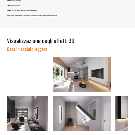
Telefono:
+86-0573-86598806
E-mail:
sales@fsilon.com
Sito web:
Casa con struttura in acciaio a scartamento leggero
Oppure compila semplicemente il nostro modulo di contatto sul sito web e ti risponderemo entro 24 ore.
Visualizzazione degli effetti 3D
Casa in acciaio leggero