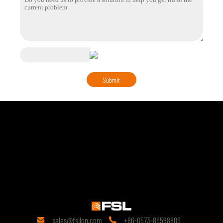
sales@fsilon.com
+86-0573-86598806

