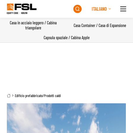
ITALIANO

Casa in acciaio leggero / Cabina
Casa Container / Casa di Espansione
triangolare
Capsula spaziale / Cabina Apple
Edificio prefabbricato
/
Prodotti caldi
