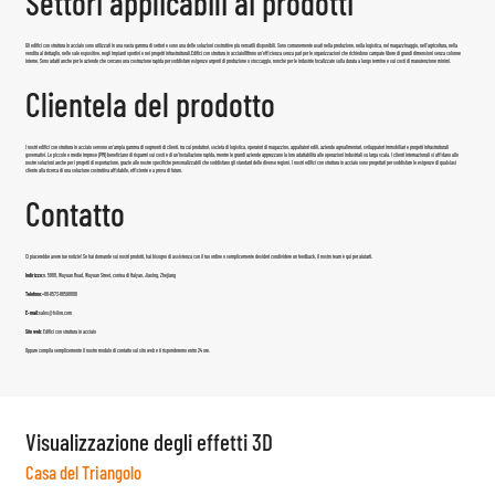
Settori applicabili ai prodotti
Gli edifici con struttura in acciaio sono utilizzati in una vasta gamma di settori e sono una delle soluzioni costruttive più versatili disponibili. Sono comunemente usati nella produzione, nella logistica, nel magazzinaggio, nell'agricoltura, nella
vendita al dettaglio, nelle sale espositive, negli impianti sportivi e nei progetti infrastrutturali.
Edifici con struttura in acciaio
Offrono un'efficienza senza pari per le organizzazioni che richiedono campate libere di grandi dimensioni senza colonne
interne. Sono adatti anche per le aziende che cercano una costruzione rapida per soddisfare esigenze urgenti di produzione o stoccaggio, nonché per le industrie focalizzate sulla durata a lungo termine e sui costi di manutenzione minimi.
Clientela del prodotto
I nostri edifici con struttura in acciaio servono un'ampia gamma di segmenti di clienti, tra cui produttori, società di logistica, operatori di magazzino, appaltatori edili, aziende agroalimentari, sviluppatori immobiliari e progetti infrastrutturali
governativi. Le piccole e medie imprese (PMI) beneficiano di risparmi sui costi e di un'installazione rapida, mentre le grandi aziende apprezzano la loro adattabilità alle operazioni industriali su larga scala. I clienti internazionali si affidano alle
nostre soluzioni anche per i progetti di esportazione, grazie alle nostre specifiche personalizzabili che soddisfano gli standard delle diverse regioni. I nostri edifici con struttura in acciaio sono progettati per soddisfare le esigenze di qualsiasi
cliente alla ricerca di una soluzione costruttiva affidabile, efficiente e a prova di futuro.
Contatto
Ci piacerebbe avere tue notizie! Se hai domande sui nostri prodotti, hai bisogno di assistenza con il tuo ordine o semplicemente desideri condividere un feedback, il nostro team è qui per aiutarti.
Indirizzo:
n. 5888, Wuyuan Road, Wuyuan Street, contea di Haiyan, Jiaxing, Zhejiang
Telefono:
+86-0573-86598806
E-mail:
sales@fsilon.com
Sito web:
Edifici con struttura in acciaio
Oppure compila semplicemente il nostro modulo di contatto sul sito web e ti risponderemo entro 24 ore.
Visualizzazione degli effetti 3D
Casa del Triangolo