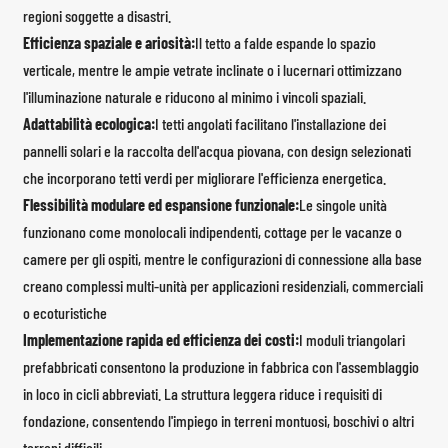
regioni soggette a disastri.
Efficienza spaziale e ariosità:
Il tetto a falde espande lo spazio
verticale, mentre le ampie vetrate inclinate o i lucernari ottimizzano
l'illuminazione naturale e riducono al minimo i vincoli spaziali.
Adattabilità ecologica:
I tetti angolati facilitano l'installazione dei
pannelli solari e la raccolta dell'acqua piovana, con design selezionati
che incorporano tetti verdi per migliorare l'efficienza energetica.
Flessibilità modulare ed espansione funzionale:
Le singole unità
funzionano come monolocali indipendenti, cottage per le vacanze o
camere per gli ospiti, mentre le configurazioni di connessione alla base
creano complessi multi-unità per applicazioni residenziali, commerciali
o ecoturistiche
Implementazione rapida ed efficienza dei costi:
I moduli triangolari
prefabbricati consentono la produzione in fabbrica con l'assemblaggio
in loco in cicli abbreviati. La struttura leggera riduce i requisiti di
fondazione, consentendo l'impiego in terreni montuosi, boschivi o altri
terreni difficili.